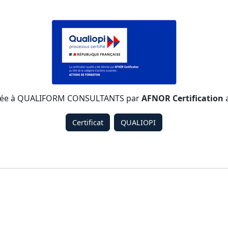
élivrée à QUALIFORM CONSULTANTS par
AFNOR Certification
a
Certificat
QUALIOPI