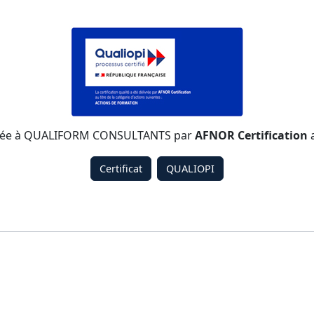
élivrée à QUALIFORM CONSULTANTS par
AFNOR Certification
a
Certificat
QUALIOPI