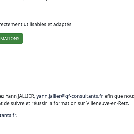
irectement utilisables et adaptés
RMATIONS
ez Yann JALLIER,
yann.jallier@qf-consultants.fr
afin que nous
e suivre et réussir la formation sur Villeneuve-en-Retz.
ants.fr
.