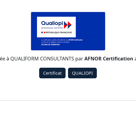
élivrée à QUALIFORM CONSULTANTS par
AFNOR Certification
a
Certificat
QUALIOPI