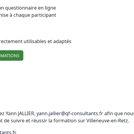
un questionnaire en ligne
mise à chaque participant
irectement utilisables et adaptés
RMATIONS
ez Yann JALLIER,
yann.jallier@qf-consultants.fr
afin que nous
e suivre et réussir la formation sur Villeneuve-en-Retz.
ants.fr
.