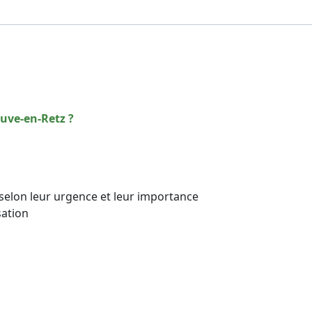
s
euve-en-Retz ?
es selon leur urgence et leur importance
sation