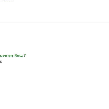
euve-en-Retz ?
rs