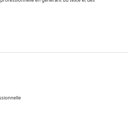
 professionnelle en générant du texte et des
ssionnelle